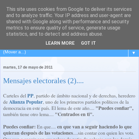
This site uses cookies from Google to deliver its services
El Carpintero Travieso
and to analyze traffic. Your IP address and user-agent are
shared with Google along with performance and security
metrics to ensure quality of service, generate usage
Viaje de ida y vuelta a L´Hospitalet... pasando por la isla de
statistics, and to detect and address abuse.
los volcanes... Lanzarote.
LEARN MORE
GOT IT
▼
martes, 17 de mayo de 2011
Mensajes electorales (2)....
PP
Carteles del
, partido de ámbito nacional y de derechas, heredero
Alianza Popular
de
, uno de los primeros partidos políticos de la
"Puedes confiar",
democracia en este país. El lema de este año....
"Centrados en ti".
también tiene otro lema....
Puedes confiar:
en que van a seguir haciendo lo que
En que....
quieran después de las votaciones
....sin contar con quien les vota.
Que van a seguir con sus peleas de patio de colegio con los demás