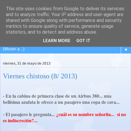
This site uses cookies from Google to deliver its services
El Carpintero Travieso
and to analyze traffic. Your IP address and user-agent are
shared with Google along with performance and security
metrics to ensure quality of service, generate usage
Viaje de ida y vuelta a L´Hospitalet... pasando por la isla de
statistics, and to detect and address abuse.
los volcanes... Lanzarote.
LEARN MORE
GOT IT
▼
viernes, 31 de mayo de 2013
Viernes chistoso (8/ 2013)
- En la cabina de primera clase de un Airbus 380... una
bellísima azafata le ofrece a un pasajero una copa de cava...
- El pasajero le pregunta...
¿cuál es su nombre señorita... si no
es indiscreción?...