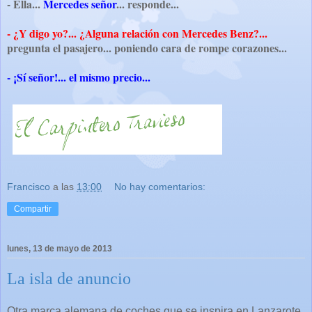
- Ella...
Mercedes señor
... responde...
- ¿Y digo yo?... ¿Alguna relación con Mercedes Benz?...
pregunta el pasajero... poniendo cara de rompe corazones...
- ¡Sí señor!... el mismo precio...
Francisco
a las
13:00
No hay comentarios:
Compartir
lunes, 13 de mayo de 2013
La isla de anuncio
Otra marca alemana de coches que se inspira en Lanzarote