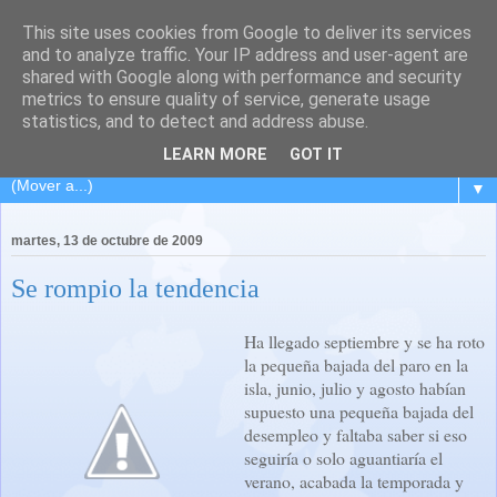
This site uses cookies from Google to deliver its services
El Carpintero Travieso
and to analyze traffic. Your IP address and user-agent are
shared with Google along with performance and security
metrics to ensure quality of service, generate usage
Viaje de ida y vuelta a L´Hospitalet... pasando por la isla de
statistics, and to detect and address abuse.
los volcanes... Lanzarote.
LEARN MORE
GOT IT
▼
martes, 13 de octubre de 2009
Se rompio la tendencia
Ha llegado septiembre y se ha roto
la pequeña bajada del paro en la
isla, junio, julio y agosto habían
supuesto una pequeña bajada del
desempleo y faltaba saber si eso
seguiría o solo aguantiaría el
verano, acabada la temporada y