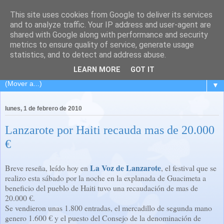
This site uses cookies from Google to deliver its services
El Carpintero Travieso
and to analyze traffic. Your IP address and user-agent are
shared with Google along with performance and security
metrics to ensure quality of service, generate usage
Viaje de ida y vuelta a L´Hospitalet... pasando por la isla de
statistics, and to detect and address abuse.
los volcanes... Lanzarote.
LEARN MORE
GOT IT
▼
lunes, 1 de febrero de 2010
Lanzarote por Haiti recauda mas de 20.000
€
La Voz de Lanzarote
Breve reseña, leído hoy en
, el festival que se
realizo esta sábado por la noche en la explanada de Guacimeta a
beneficio del pueblo de Haiti tuvo una recaudación de mas de
20.000 €.
Se vendieron unas 1.800 entradas, el mercadillo de segunda mano
genero 1.600 € y el puesto del Consejo de la denominación de