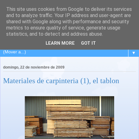
This site uses cookies from Google to deliver its services
El Carpintero Travieso
and to analyze traffic. Your IP address and user-agent are
shared with Google along with performance and security
metrics to ensure quality of service, generate usage
Viaje de ida y vuelta a L´Hospitalet... pasando por la isla de
statistics, and to detect and address abuse.
los volcanes... Lanzarote.
LEARN MORE
GOT IT
▼
domingo, 22 de noviembre de 2009
Materiales de carpinteria (1), el tablon