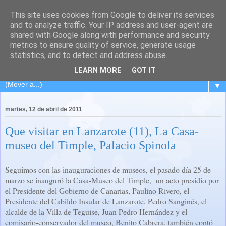
This site uses cookies from Google to deliver its services
El Carpintero Travieso
and to analyze traffic. Your IP address and user-agent are
shared with Google along with performance and security
metrics to ensure quality of service, generate usage
Viaje de ida y vuelta a L´Hospitalet... pasando por la isla de
statistics, and to detect and address abuse.
los volcanes... Lanzarote.
LEARN MORE
GOT IT
▼
martes, 12 de abril de 2011
Que visitar en Lanzarote (11), La Casa-
museo del Timple, Palacio Spinola
Seguimos con las inauguraciones de museos, el pasado día 25 de
marzo se inauguró la Casa-Museo del Timple, un acto presidio por
el Presidente del Gobierno de Canarias, Paulino Rivero, el
Presidente del Cabildo Insular de Lanzarote, Pedro Sanginés, el
alcalde de la Villa de Teguise, Juan Pedro Hernández y el
comisario-conservador del museo, Benito Cabrera, también contó